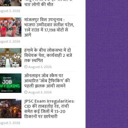
चार लोगों की मौत
ugust 3, 2026
मांजलपुर विस उपचुनाव :
भाजपा उम्मीदवार सतीश पटेल,
11वें राउंड में 17,198 वोटों से
आगे
ugust 3, 2026
हंगामे के बीच लोकसभा में दो
विधेयक पेश, कार्यवाही 2 बजे
तक स्थगित
August 3, 2026
ऑनलाइन जॉब स्कैम पर
आधारित ‘जॉब ट्रैफिकिंग’ की
पहली झलक आयी सामने
August 3, 2026
JPSC Exam Irregularities:
CID की ताबड़तोड़ रेड, रांची
समेत कई जिलों में 15-20
ठिकानों पर छापेमारी
ugust 3, 2026