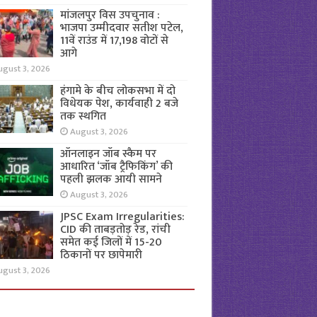
मांजलपुर विस उपचुनाव :
भाजपा उम्मीदवार सतीश पटेल,
11वें राउंड में 17,198 वोटों से
आगे
ugust 3, 2026
हंगामे के बीच लोकसभा में दो
विधेयक पेश, कार्यवाही 2 बजे
तक स्थगित
August 3, 2026
ऑनलाइन जॉब स्कैम पर
आधारित ‘जॉब ट्रैफिकिंग’ की
पहली झलक आयी सामने
August 3, 2026
JPSC Exam Irregularities:
CID की ताबड़तोड़ रेड, रांची
समेत कई जिलों में 15-20
ठिकानों पर छापेमारी
ugust 3, 2026