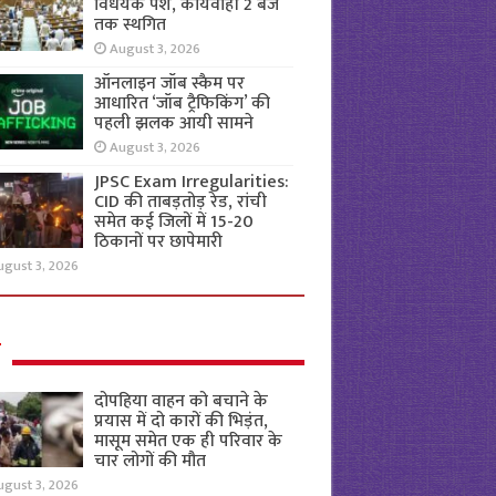
विधेयक पेश, कार्यवाही 2 बजे
तक स्थगित
August 3, 2026
ऑनलाइन जॉब स्कैम पर
आधारित ‘जॉब ट्रैफिकिंग’ की
पहली झलक आयी सामने
August 3, 2026
JPSC Exam Irregularities:
CID की ताबड़तोड़ रेड, रांची
समेत कई जिलों में 15-20
ठिकानों पर छापेमारी
ugust 3, 2026
ल
दोपहिया वाहन को बचाने के
प्रयास में दो कारों की भिड़ंत,
मासूम समेत एक ही परिवार के
चार लोगों की मौत
ugust 3, 2026