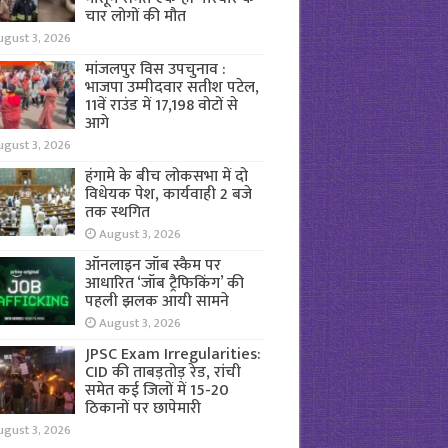
चार लोगों की मौत
ugust 3, 2026
मांजलपुर विस उपचुनाव :
भाजपा उम्मीदवार सतीश पटेल,
11वें राउंड में 17,198 वोटों से
आगे
ugust 3, 2026
हंगामे के बीच लोकसभा में दो
विधेयक पेश, कार्यवाही 2 बजे
तक स्थगित
August 3, 2026
ऑनलाइन जॉब स्कैम पर
आधारित ‘जॉब ट्रैफिकिंग’ की
पहली झलक आयी सामने
August 3, 2026
JPSC Exam Irregularities:
CID की ताबड़तोड़ रेड, रांची
समेत कई जिलों में 15-20
ठिकानों पर छापेमारी
ugust 3, 2026