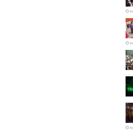
A
A
A