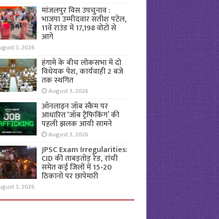
मांजलपुर विस उपचुनाव :
भाजपा उम्मीदवार सतीश पटेल,
11वें राउंड में 17,198 वोटों से
आगे
ugust 3, 2026
हंगामे के बीच लोकसभा में दो
विधेयक पेश, कार्यवाही 2 बजे
तक स्थगित
August 3, 2026
ऑनलाइन जॉब स्कैम पर
आधारित ‘जॉब ट्रैफिकिंग’ की
पहली झलक आयी सामने
August 3, 2026
JPSC Exam Irregularities:
CID की ताबड़तोड़ रेड, रांची
समेत कई जिलों में 15-20
ठिकानों पर छापेमारी
ugust 3, 2026