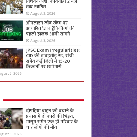
विधेयक पेश, कार्यवाही 2 बजे
तक स्थगित
August 3, 2026
ऑनलाइन जॉब स्कैम पर
आधारित ‘जॉब ट्रैफिकिंग’ की
पहली झलक आयी सामने
August 3, 2026
JPSC Exam Irregularities:
CID की ताबड़तोड़ रेड, रांची
समेत कई जिलों में 15-20
ठिकानों पर छापेमारी
ugust 3, 2026
ल
दोपहिया वाहन को बचाने के
प्रयास में दो कारों की भिड़ंत,
मासूम समेत एक ही परिवार के
चार लोगों की मौत
ugust 3, 2026