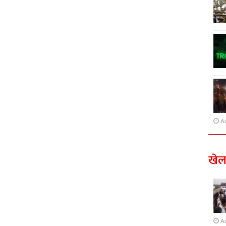
A
खे
A