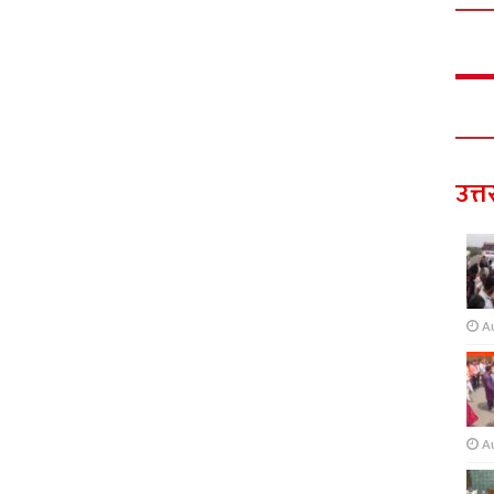
उत्त
A
A