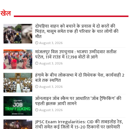
खेल
दोपहिया वाहन को बचाने के प्रयास में दो कारों की
भिड़ंत, मासूम समेत एक ही परिवार के चार लोगों की
मौत
August 3, 2026
मांजलपुर विस उपचुनाव : भाजपा उम्मीदवार सतीश
पटेल, 11वें राउंड में 17,198 वोटों से आगे
August 3, 2026
हंगामे के बीच लोकसभा में दो विधेयक पेश, कार्यवाही 2
बजे तक स्थगित
August 3, 2026
ऑनलाइन जॉब स्कैम पर आधारित ‘जॉब ट्रैफिकिंग’ की
पहली झलक आयी सामने
August 3, 2026
JPSC Exam Irregularities: CID की ताबड़तोड़ रेड,
रांची समेत कई जिलों में 15-20 ठिकानों पर छापेमारी