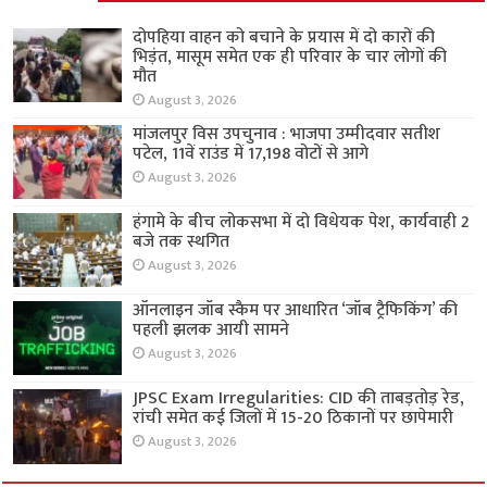
दोपहिया वाहन को बचाने के प्रयास में दो कारों की
भिड़ंत, मासूम समेत एक ही परिवार के चार लोगों की
मौत
August 3, 2026
मांजलपुर विस उपचुनाव : भाजपा उम्मीदवार सतीश
पटेल, 11वें राउंड में 17,198 वोटों से आगे
August 3, 2026
हंगामे के बीच लोकसभा में दो विधेयक पेश, कार्यवाही 2
बजे तक स्थगित
August 3, 2026
ऑनलाइन जॉब स्कैम पर आधारित ‘जॉब ट्रैफिकिंग’ की
पहली झलक आयी सामने
August 3, 2026
JPSC Exam Irregularities: CID की ताबड़तोड़ रेड,
रांची समेत कई जिलों में 15-20 ठिकानों पर छापेमारी
August 3, 2026