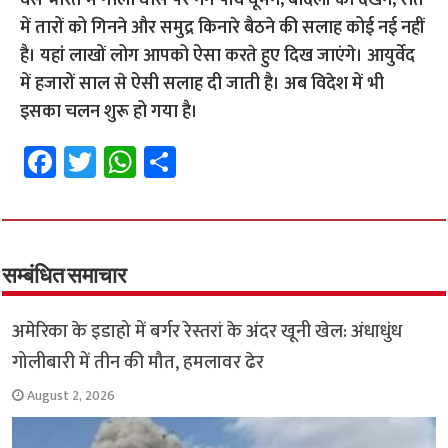
वैसे भारत में गीली घास पर नंगे पांव घूमने, बादलों को देखने, रात
में तारों को गिनने और समुद्र किनारे बैठने की सलाह कोई नई नहीं
है। यहां लाखों लोग आपको ऐसा करते हुए दिख जाएंगे। आयुर्वेद
में हजारों साल से ऐसी सलाह दी जाती है। अब विदेश में भी
इसका चलन शुरू हो गया है।
Fa
T
W
S
ce
wi
h
h
b
tt
at
ar
o
er
sA
e
o
p
सम्बंधित समाचार
k
p
अमेरिका के इडाहो में बर्गर रेस्तरां के अंदर खूनी खेल: अंधाधुंध
गोलीबारी में तीन की मौत, हमलावर ढेर
August 2, 2026