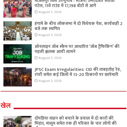
मांजलपुर विस उपचुनाव : भाजपा उम्मीदवार सतीश
पटेल, 11वें राउंड में 17,198 वोटों से आगे
August 3, 2026
हंगामे के बीच लोकसभा में दो विधेयक पेश, कार्यवाही 2
बजे तक स्थगित
August 3, 2026
ऑनलाइन जॉब स्कैम पर आधारित ‘जॉब ट्रैफिकिंग’ की
पहली झलक आयी सामने
August 3, 2026
JPSC Exam Irregularities: CID की ताबड़तोड़ रेड,
रांची समेत कई जिलों में 15-20 ठिकानों पर छापेमारी
August 3, 2026
खेल
दोपहिया वाहन को बचाने के प्रयास में दो कारों की
भिड़ंत, मासूम समेत एक ही परिवार के चार लोगों की