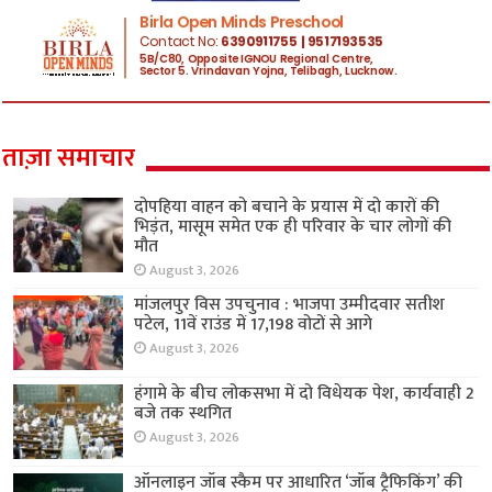
ताज़ा समाचार
दोपहिया वाहन को बचाने के प्रयास में दो कारों की
भिड़ंत, मासूम समेत एक ही परिवार के चार लोगों की
मौत
August 3, 2026
मांजलपुर विस उपचुनाव : भाजपा उम्मीदवार सतीश
पटेल, 11वें राउंड में 17,198 वोटों से आगे
August 3, 2026
हंगामे के बीच लोकसभा में दो विधेयक पेश, कार्यवाही 2
बजे तक स्थगित
August 3, 2026
ऑनलाइन जॉब स्कैम पर आधारित ‘जॉब ट्रैफिकिंग’ की