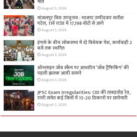
मौत
August 3, 2026
मांजलपुर विस उपचुनाव : भाजपा उम्मीदवार सतीश
पटेल, 11वें राउंड में 17,198 वोटों से आगे
August 3, 2026
हंगामे के बीच लोकसभा में दो विधेयक पेश, कार्यवाही 2
बजे तक स्थगित
August 3, 2026
ऑनलाइन जॉब स्कैम पर आधारित ‘जॉब ट्रैफिकिंग’ की
पहली झलक आयी सामने
August 3, 2026
JPSC Exam Irregularities: CID की ताबड़तोड़ रेड,
रांची समेत कई जिलों में 15-20 ठिकानों पर छापेमारी
August 3, 2026