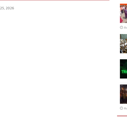
 25, 2026
A
A