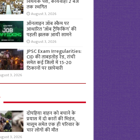
विधेयक पेश, कार्यवाही 2 बजे
तक स्थगित
August 3, 2026
ऑनलाइन जॉब स्कैम पर
आधारित ‘जॉब ट्रैफिकिंग’ की
पहली झलक आयी सामने
August 3, 2026
JPSC Exam Irregularities:
CID की ताबड़तोड़ रेड, रांची
समेत कई जिलों में 15-20
ठिकानों पर छापेमारी
ugust 3, 2026
ल
दोपहिया वाहन को बचाने के
प्रयास में दो कारों की भिड़ंत,
मासूम समेत एक ही परिवार के
चार लोगों की मौत
ugust 3, 2026