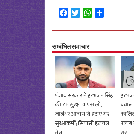
Fa
T
W
S
ce
wi
h
h
b
tt
at
ar
o
er
sA
e
o
p
सम्बंधित समाचार
k
p
पंजाब सरकार ने हरभजन सिंह
हरभजन
की Z+ सुरक्षा वापस ली,
बवाल: 
जालंधर आवास से हटाए गए
कालिख
सुरक्षाकर्मी; सियासी हलचल
पंजाब 
तेज
रार