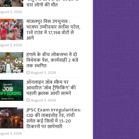
चार लोगों की मौत
ugust 3, 2026
मांजलपुर विस उपचुनाव :
भाजपा उम्मीदवार सतीश पटेल,
11वें राउंड में 17,198 वोटों से
आगे
ugust 3, 2026
हंगामे के बीच लोकसभा में दो
विधेयक पेश, कार्यवाही 2 बजे
तक स्थगित
August 3, 2026
ऑनलाइन जॉब स्कैम पर
आधारित ‘जॉब ट्रैफिकिंग’ की
पहली झलक आयी सामने
August 3, 2026
JPSC Exam Irregularities:
CID की ताबड़तोड़ रेड, रांची
समेत कई जिलों में 15-20
ठिकानों पर छापेमारी
ugust 3, 2026