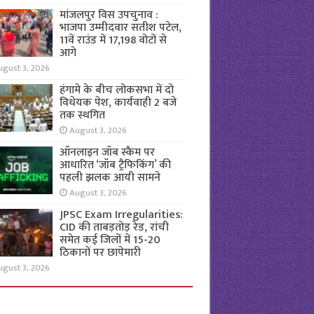
मांजलपुर विस उपचुनाव :
भाजपा उम्मीदवार सतीश पटेल,
11वें राउंड में 17,198 वोटों से
आगे
ugust 3, 2026
हंगामे के बीच लोकसभा में दो
विधेयक पेश, कार्यवाही 2 बजे
तक स्थगित
August 3, 2026
ऑनलाइन जॉब स्कैम पर
आधारित ‘जॉब ट्रैफिकिंग’ की
पहली झलक आयी सामने
August 3, 2026
JPSC Exam Irregularities:
CID की ताबड़तोड़ रेड, रांची
समेत कई जिलों में 15-20
ठिकानों पर छापेमारी
ugust 3, 2026