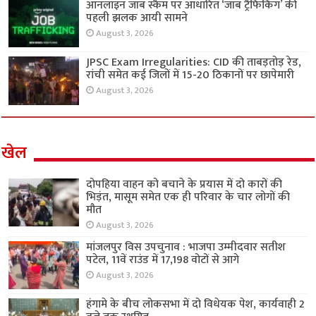
ऑनलाइन जॉब स्कैम पर आधारित ‘जॉब ट्रैफिकिंग’ की
पहली झलक आयी सामने
August 3, 2026
JPSC Exam Irregularities: CID की ताबड़तोड़ रेड,
रांची समेत कई जिलों में 15-20 ठिकानों पर छापेमारी
August 3, 2026
खेल
दोपहिया वाहन को बचाने के प्रयास में दो कारों की
भिड़ंत, मासूम समेत एक ही परिवार के चार लोगों की
मौत
August 3, 2026
मांजलपुर विस उपचुनाव : भाजपा उम्मीदवार सतीश
पटेल, 11वें राउंड में 17,198 वोटों से आगे
August 3, 2026
हंगामे के बीच लोकसभा में दो विधेयक पेश, कार्यवाही 2