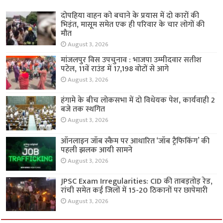
दोपहिया वाहन को बचाने के प्रयास में दो कारों की
भिड़ंत, मासूम समेत एक ही परिवार के चार लोगों की
मौत
August 3, 2026
मांजलपुर विस उपचुनाव : भाजपा उम्मीदवार सतीश
पटेल, 11वें राउंड में 17,198 वोटों से आगे
August 3, 2026
हंगामे के बीच लोकसभा में दो विधेयक पेश, कार्यवाही 2
बजे तक स्थगित
August 3, 2026
ऑनलाइन जॉब स्कैम पर आधारित ‘जॉब ट्रैफिकिंग’ की
पहली झलक आयी सामने
August 3, 2026
JPSC Exam Irregularities: CID की ताबड़तोड़ रेड,
रांची समेत कई जिलों में 15-20 ठिकानों पर छापेमारी
August 3, 2026