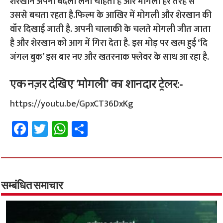
शेरखान अपना बदला लेना चाहता है और मोगली हर तरह से
उससे बचता रहता है.फिल्म के आखिर में मोगली और शेरखान की
वॉर दिखाई जाती है. अपनी चालाकी के चलते मोगली जीत जाता
है और शेरखान को आग में गिरा देता है. इस मोड़ पर खत्म हुई ‘दि
जंगल बुक’ इस बार नए और खतरनाक फ्लेवर के साथ आ रहा है.
एक नज़र देखिए ‘मोगली’ का शानदार ट्रेलर:-
https://youtu.be/GpxCT36DxKg
Fa
T
W
S
ce
wi
h
h
b
tt
at
ar
o
er
sA
e
o
p
सम्बंधित समाचार
k
p