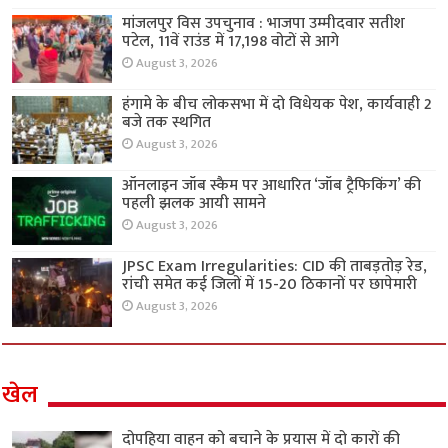
मांजलपुर विस उपचुनाव : भाजपा उम्मीदवार सतीश
पटेल, 11वें राउंड में 17,198 वोटों से आगे
August 3, 2026
हंगामे के बीच लोकसभा में दो विधेयक पेश, कार्यवाही 2
बजे तक स्थगित
August 3, 2026
ऑनलाइन जॉब स्कैम पर आधारित ‘जॉब ट्रैफिकिंग’ की
पहली झलक आयी सामने
August 3, 2026
JPSC Exam Irregularities: CID की ताबड़तोड़ रेड,
रांची समेत कई जिलों में 15-20 ठिकानों पर छापेमारी
August 3, 2026
खेल
दोपहिया वाहन को बचाने के प्रयास में दो कारों की