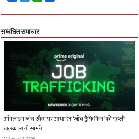
ce
wi
h
h
b
tt
at
ar
o
er
sA
e
o
p
सम्बंधित समाचार
k
p
ऑनलाइन जॉब स्कैम पर आधारित ‘जॉब ट्रैफिकिंग’ की पहली
झलक आयी सामने