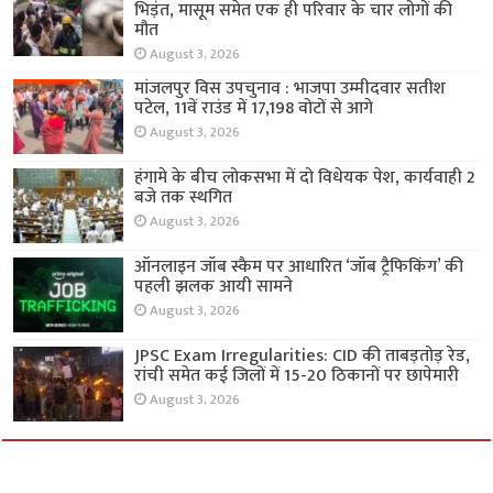
भिड़ंत, मासूम समेत एक ही परिवार के चार लोगों की
मौत
August 3, 2026
मांजलपुर विस उपचुनाव : भाजपा उम्मीदवार सतीश
पटेल, 11वें राउंड में 17,198 वोटों से आगे
August 3, 2026
हंगामे के बीच लोकसभा में दो विधेयक पेश, कार्यवाही 2
बजे तक स्थगित
August 3, 2026
ऑनलाइन जॉब स्कैम पर आधारित ‘जॉब ट्रैफिकिंग’ की
पहली झलक आयी सामने
August 3, 2026
JPSC Exam Irregularities: CID की ताबड़तोड़ रेड,
रांची समेत कई जिलों में 15-20 ठिकानों पर छापेमारी
August 3, 2026