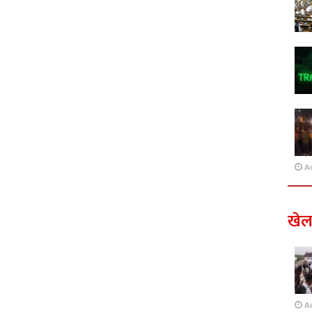
A
खे
A