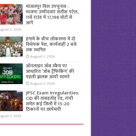
मांजलपुर विस उपचुनाव :
भाजपा उम्मीदवार सतीश पटेल,
11वें राउंड में 17,198 वोटों से
आगे
ugust 3, 2026
हंगामे के बीच लोकसभा में दो
विधेयक पेश, कार्यवाही 2 बजे
तक स्थगित
August 3, 2026
ऑनलाइन जॉब स्कैम पर
आधारित ‘जॉब ट्रैफिकिंग’ की
पहली झलक आयी सामने
August 3, 2026
JPSC Exam Irregularities:
CID की ताबड़तोड़ रेड, रांची
समेत कई जिलों में 15-20
ठिकानों पर छापेमारी
ugust 3, 2026