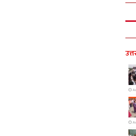
उत्त
A
A