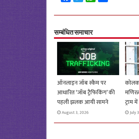
ce
wi
h
h
b
tt
at
ar
o
er
sA
e
o
p
सम्बंधित समाचार
k
p
ऑनलाइन जॉब स्कैम पर
कोलका
आधारित ‘जॉब ट्रैफिकिंग’ की
मणिरत्
पहली झलक आयी सामने
ट्राम 
August 3, 2026
July 