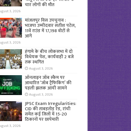
चार लोगों की मौत
ugust 3, 2026
मांजलपुर विस उपचुनाव :
भाजपा उम्मीदवार सतीश पटेल,
11वें राउंड में 17,198 वोटों से
आगे
ugust 3, 2026
हंगामे के बीच लोकसभा में दो
विधेयक पेश, कार्यवाही 2 बजे
तक स्थगित
August 3, 2026
ऑनलाइन जॉब स्कैम पर
आधारित ‘जॉब ट्रैफिकिंग’ की
पहली झलक आयी सामने
August 3, 2026
JPSC Exam Irregularities:
CID की ताबड़तोड़ रेड, रांची
समेत कई जिलों में 15-20
ठिकानों पर छापेमारी
ugust 3, 2026