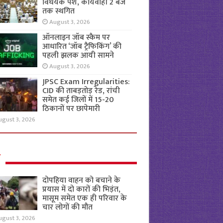
विधेयक पेश, कार्यवाही 2 बजे
तक स्थगित
August 3, 2026
ऑनलाइन जॉब स्कैम पर
आधारित ‘जॉब ट्रैफिकिंग’ की
पहली झलक आयी सामने
August 3, 2026
JPSC Exam Irregularities:
CID की ताबड़तोड़ रेड, रांची
समेत कई जिलों में 15-20
ठिकानों पर छापेमारी
ugust 3, 2026
ल
दोपहिया वाहन को बचाने के
प्रयास में दो कारों की भिड़ंत,
मासूम समेत एक ही परिवार के
चार लोगों की मौत
ugust 3, 2026