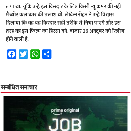
लगा था. चूंकि उन्हें इस किरदार के लिए किसी न्यू कमर की नहीं
मैच्योर कलाकार की तलाश थी. लेकिन रोहन ने उन्हें विश्वास
दिलाया कि वह यह किरदार सही तरीके से निभा पाएंगे और इस
तरह वह इस फिल्म का हिस्सा बने. बाजार 26 अक्टूबर को रिलीज
होने वाली है.
Fa
T
W
S
ce
wi
h
h
b
tt
at
ar
o
er
sA
e
o
p
सम्बंधित समाचार
k
p