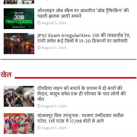
ऑनलाइन जॉब स्कैम पर आधारित ‘जॉब ट्रैफिकिंग’ की
पहली झलक आयी सामने
August 3, 2026
JPSC Exam Irregularities: CID की ताबड़तोड़ रेड,
रांची समेत कई जिलों में 15-20 ठिकानों पर छापेमारी
August 3, 2026
खेल
दोपहिया वाहन को बचाने के प्रयास में दो कारों की
भिड़ंत, मासूम समेत एक ही परिवार के चार लोगों की
मौत
August 3, 2026
मांजलपुर विस उपचुनाव : भाजपा उम्मीदवार सतीश
पटेल, 11वें राउंड में 17,198 वोटों से आगे
August 3, 2026