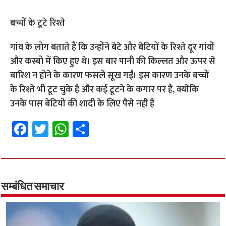
बच्चों के टूटे रिश्ते
गांव के लोग बताते हैं कि उन्होंने बेटे और बेटियों के रिश्ते दूर गांवों
और कस्बो में किए हुए थे। इस बार पानी की किल्लत और ऊपर से
बारिश न होने के कारण फसलें सूख गईं। इस कारण उनके बच्चों
के रिश्ते भी टूट चुके हैं और कई टूटने के कगार पर हैं, क्योंकि
उनके पास बेटियों की शादी के लिए पैसे नहीं हैं
Fa
T
W
S
ce
wi
h
h
b
tt
at
ar
o
er
sA
e
o
p
सम्बंधित समाचार
k
p