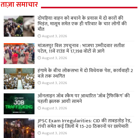
ताज़ा समाचार
दोपहिया वाहन को बचाने के प्रयास में दो कारों की
भिड़ंत, मासूम समेत एक ही परिवार के चार लोगों की
मौत
August 3, 2026
मांजलपुर विस उपचुनाव : भाजपा उम्मीदवार सतीश
पटेल, 11वें राउंड में 17,198 वोटों से आगे
August 3, 2026
हंगामे के बीच लोकसभा में दो विधेयक पेश, कार्यवाही 2
बजे तक स्थगित
August 3, 2026
ऑनलाइन जॉब स्कैम पर आधारित ‘जॉब ट्रैफिकिंग’ की
पहली झलक आयी सामने
August 3, 2026
JPSC Exam Irregularities: CID की ताबड़तोड़ रेड,
रांची समेत कई जिलों में 15-20 ठिकानों पर छापेमारी
August 3, 2026