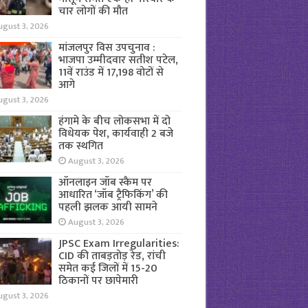
चार लोगों की मौत
ugust 3, 2026
मांजलपुर विस उपचुनाव :
भाजपा उम्मीदवार सतीश पटेल,
11वें राउंड में 17,198 वोटों से
आगे
ugust 3, 2026
हंगामे के बीच लोकसभा में दो
विधेयक पेश, कार्यवाही 2 बजे
तक स्थगित
August 3, 2026
ऑनलाइन जॉब स्कैम पर
आधारित ‘जॉब ट्रैफिकिंग’ की
पहली झलक आयी सामने
August 3, 2026
JPSC Exam Irregularities:
CID की ताबड़तोड़ रेड, रांची
समेत कई जिलों में 15-20
ठिकानों पर छापेमारी
ugust 3, 2026