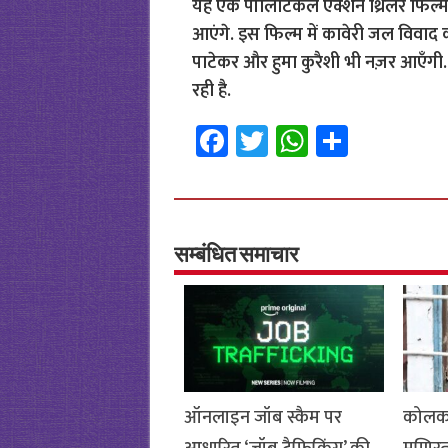
यह एक पॉलिटिकल एक्शन थ्रिलर फिल्म ह
आएंगे. इस फिल्म में कावेरी जल विवाद 
पाटेकर और हुमा कुरैशी भी नज़र आएँगी. 
रही है.
Fa
T
W
S
ce
wi
h
h
b
tt
at
ar
o
er
sA
e
o
p
सम्बंधित समाचार
k
p
ऑनलाइन जॉब स्कैम पर
कोलका