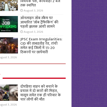
विधेयक पेश, कार्यवाही 2 बजे
तक स्थगित
August 3, 2026
ऑनलाइन जॉब स्कैम पर
आधारित ‘जॉब ट्रैफिकिंग’ की
पहली झलक आयी सामने
August 3, 2026
JPSC Exam Irregularities:
CID की ताबड़तोड़ रेड, रांची
समेत कई जिलों में 15-20
ठिकानों पर छापेमारी
ugust 3, 2026
ल
दोपहिया वाहन को बचाने के
प्रयास में दो कारों की भिड़ंत,
मासूम समेत एक ही परिवार के
चार लोगों की मौत
ugust 3, 2026