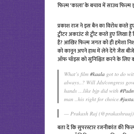
फिल्म ‘काला’ के बचाव में साउथ फिल्म इ
प्रकाश राज ने इस बैन का विरोध करते हु
ट्वीटर अकाउंट से ट्वीट करते हुए लिखा ह
है? आखिर फिल्म जगत को ही हमेशा निशाने
को कानून अपने हाथ में लेने देंगे जैस ब
ऑफ चॉइस को सुनिश्चित करने के लिए 
What’s film
#kaala
got to do wit
always..? Will Jds/congress gove
hands …like bjp did with
#Padm
man ..his right for choice.
#justa
— Prakash Raj (@prakashraaj
बता दें कि सुपरस्टार रजनीकांत की फिल्