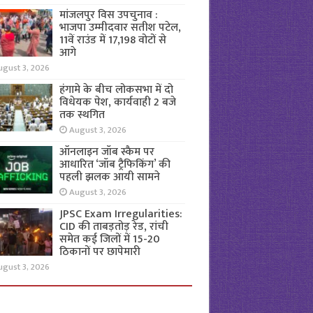
मांजलपुर विस उपचुनाव :
भाजपा उम्मीदवार सतीश पटेल,
11वें राउंड में 17,198 वोटों से
आगे
ugust 3, 2026
हंगामे के बीच लोकसभा में दो
विधेयक पेश, कार्यवाही 2 बजे
तक स्थगित
August 3, 2026
ऑनलाइन जॉब स्कैम पर
आधारित ‘जॉब ट्रैफिकिंग’ की
पहली झलक आयी सामने
August 3, 2026
JPSC Exam Irregularities:
CID की ताबड़तोड़ रेड, रांची
समेत कई जिलों में 15-20
ठिकानों पर छापेमारी
ugust 3, 2026