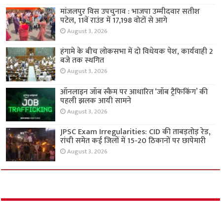
मांजलपुर विस उपचुनाव : भाजपा उम्मीदवार सतीश
पटेल, 11वें राउंड में 17,198 वोटों से आगे
August 3, 2026
हंगामे के बीच लोकसभा में दो विधेयक पेश, कार्यवाही 2
बजे तक स्थगित
August 3, 2026
ऑनलाइन जॉब स्कैम पर आधारित ‘जॉब ट्रैफिकिंग’ की
पहली झलक आयी सामने
August 3, 2026
JPSC Exam Irregularities: CID की ताबड़तोड़ रेड,
रांची समेत कई जिलों में 15-20 ठिकानों पर छापेमारी
August 3, 2026