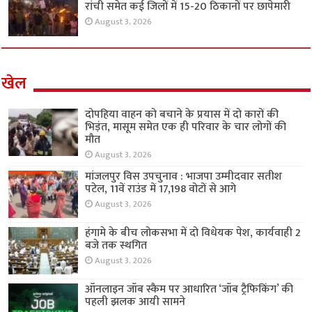
रांची समेत कई जिलों में 15-20 ठिकानों पर छापेमारी
August 3, 2026
खेल
दोपहिया वाहन को बचाने के प्रयास में दो कारों की
भिड़ंत, मासूम समेत एक ही परिवार के चार लोगों की
मौत
August 3, 2026
मांजलपुर विस उपचुनाव : भाजपा उम्मीदवार सतीश
पटेल, 11वें राउंड में 17,198 वोटों से आगे
August 3, 2026
हंगामे के बीच लोकसभा में दो विधेयक पेश, कार्यवाही 2
बजे तक स्थगित
August 3, 2026
ऑनलाइन जॉब स्कैम पर आधारित ‘जॉब ट्रैफिकिंग’ की
पहली झलक आयी सामने