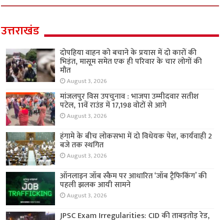
उत्तराखंड
दोपहिया वाहन को बचाने के प्रयास में दो कारों की
भिड़ंत, मासूम समेत एक ही परिवार के चार लोगों की
मौत
August 3, 2026
मांजलपुर विस उपचुनाव : भाजपा उम्मीदवार सतीश
पटेल, 11वें राउंड में 17,198 वोटों से आगे
August 3, 2026
हंगामे के बीच लोकसभा में दो विधेयक पेश, कार्यवाही 2
बजे तक स्थगित
August 3, 2026
ऑनलाइन जॉब स्कैम पर आधारित ‘जॉब ट्रैफिकिंग’ की
पहली झलक आयी सामने
August 3, 2026
JPSC Exam Irregularities: CID की ताबड़तोड़ रेड,