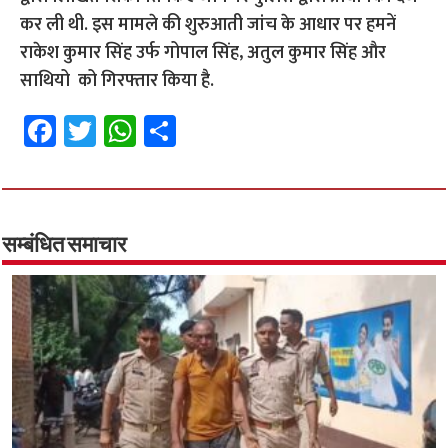
कर ली थी. इस मामले की शुरुआती जांच के आधार पर हमनें
राकेश कुमार सिंह उर्फ गोपाल सिंह, अतुल कुमार सिंह और
साथियो को गिरफ्तार किया है.
Fa
T
W
S
ce
wi
h
h
b
tt
at
ar
o
er
sA
e
o
p
सम्बंधित समाचार
k
p