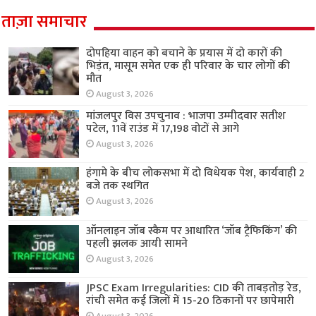
ताज़ा समाचार
दोपहिया वाहन को बचाने के प्रयास में दो कारों की
भिड़ंत, मासूम समेत एक ही परिवार के चार लोगों की
मौत
August 3, 2026
मांजलपुर विस उपचुनाव : भाजपा उम्मीदवार सतीश
पटेल, 11वें राउंड में 17,198 वोटों से आगे
August 3, 2026
हंगामे के बीच लोकसभा में दो विधेयक पेश, कार्यवाही 2
बजे तक स्थगित
August 3, 2026
ऑनलाइन जॉब स्कैम पर आधारित ‘जॉब ट्रैफिकिंग’ की
पहली झलक आयी सामने
August 3, 2026
JPSC Exam Irregularities: CID की ताबड़तोड़ रेड,
रांची समेत कई जिलों में 15-20 ठिकानों पर छापेमारी