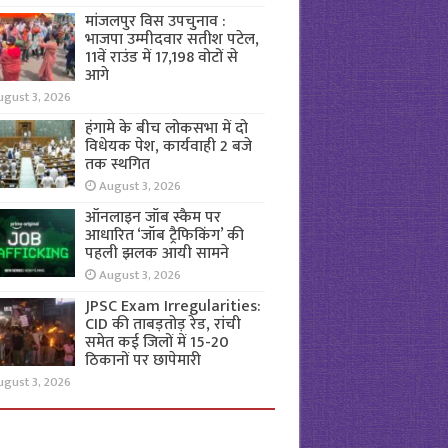
मांजलपुर विस उपचुनाव :
भाजपा उम्मीदवार सतीश पटेल,
11वें राउंड में 17,198 वोटों से
आगे
ugust 3, 2026
हंगामे के बीच लोकसभा में दो
विधेयक पेश, कार्यवाही 2 बजे
तक स्थगित
August 3, 2026
ऑनलाइन जॉब स्कैम पर
आधारित ‘जॉब ट्रैफिकिंग’ की
पहली झलक आयी सामने
August 3, 2026
JPSC Exam Irregularities:
CID की ताबड़तोड़ रेड, रांची
समेत कई जिलों में 15-20
ठिकानों पर छापेमारी
ugust 3, 2026