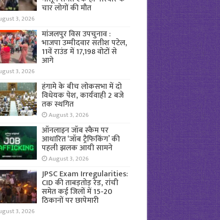
चार लोगों की मौत
ugust 3, 2026
मांजलपुर विस उपचुनाव :
भाजपा उम्मीदवार सतीश पटेल,
11वें राउंड में 17,198 वोटों से
आगे
ugust 3, 2026
हंगामे के बीच लोकसभा में दो
विधेयक पेश, कार्यवाही 2 बजे
तक स्थगित
August 3, 2026
ऑनलाइन जॉब स्कैम पर
आधारित ‘जॉब ट्रैफिकिंग’ की
पहली झलक आयी सामने
August 3, 2026
JPSC Exam Irregularities:
CID की ताबड़तोड़ रेड, रांची
समेत कई जिलों में 15-20
ठिकानों पर छापेमारी
ugust 3, 2026