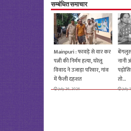
o
p
सम्बंधित समाचार
k
p
Mainpuri : फावड़े से वार कर
बेंगलुर
पत्नी की निर्मम हत्या, घरेलू
नानी 
विवाद ने उजाड़ा परिवार, गांव
पड़ोसिय
में फैली दहशत
तो…
July 26, 2026
July 