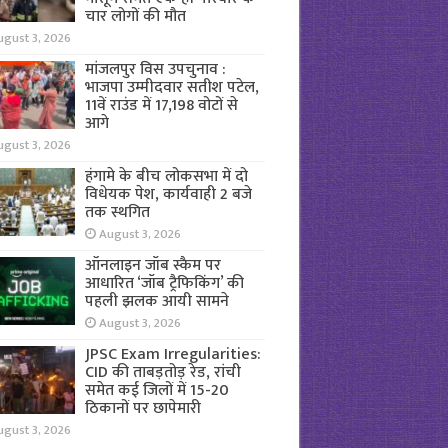
चार लोगों की मौत
ugust 3, 2026
मांजलपुर विस उपचुनाव :
भाजपा उम्मीदवार सतीश पटेल,
11वें राउंड में 17,198 वोटों से
आगे
ugust 3, 2026
हंगामे के बीच लोकसभा में दो
विधेयक पेश, कार्यवाही 2 बजे
तक स्थगित
August 3, 2026
ऑनलाइन जॉब स्कैम पर
आधारित ‘जॉब ट्रैफिकिंग’ की
पहली झलक आयी सामने
August 3, 2026
JPSC Exam Irregularities:
CID की ताबड़तोड़ रेड, रांची
समेत कई जिलों में 15-20
ठिकानों पर छापेमारी
ugust 3, 2026