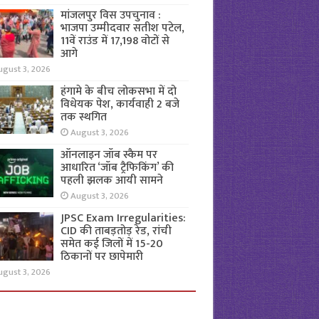
मांजलपुर विस उपचुनाव :
भाजपा उम्मीदवार सतीश पटेल,
11वें राउंड में 17,198 वोटों से
आगे
ugust 3, 2026
हंगामे के बीच लोकसभा में दो
विधेयक पेश, कार्यवाही 2 बजे
तक स्थगित
August 3, 2026
ऑनलाइन जॉब स्कैम पर
आधारित ‘जॉब ट्रैफिकिंग’ की
पहली झलक आयी सामने
August 3, 2026
JPSC Exam Irregularities:
CID की ताबड़तोड़ रेड, रांची
समेत कई जिलों में 15-20
ठिकानों पर छापेमारी
ugust 3, 2026