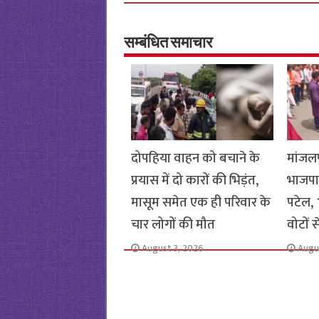
b
tt
at
ar
o
er
sA
e
o
p
सम्बंधित समाचार
k
p
दोपहिया वाहन को बचाने के
मांजलप
प्रयास में दो कारों की भिड़ंत,
भाजपा
मासूम समेत एक ही परिवार के
पटेल, 1
चार लोगों की मौत
वोटों 
August 3, 2026
Augu