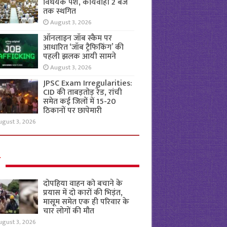
विधेयक पेश, कार्यवाही 2 बजे
तक स्थगित
August 3, 2026
ऑनलाइन जॉब स्कैम पर
आधारित ‘जॉब ट्रैफिकिंग’ की
पहली झलक आयी सामने
August 3, 2026
JPSC Exam Irregularities:
CID की ताबड़तोड़ रेड, रांची
समेत कई जिलों में 15-20
ठिकानों पर छापेमारी
ugust 3, 2026
ल
दोपहिया वाहन को बचाने के
प्रयास में दो कारों की भिड़ंत,
मासूम समेत एक ही परिवार के
चार लोगों की मौत
ugust 3, 2026