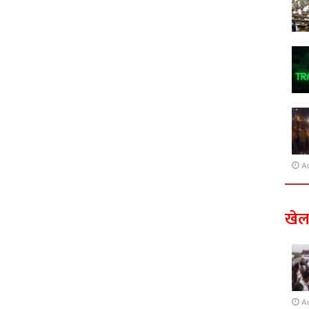
A
खे
A