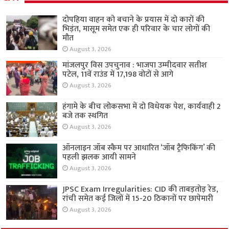
दोपहिया वाहन को बचाने के प्रयास में दो कारों की
भिड़ंत, मासूम समेत एक ही परिवार के चार लोगों की
मौत
August 3, 2026
मांजलपुर विस उपचुनाव : भाजपा उम्मीदवार सतीश
पटेल, 11वें राउंड में 17,198 वोटों से आगे
August 3, 2026
हंगामे के बीच लोकसभा में दो विधेयक पेश, कार्यवाही 2
बजे तक स्थगित
August 3, 2026
ऑनलाइन जॉब स्कैम पर आधारित ‘जॉब ट्रैफिकिंग’ की
पहली झलक आयी सामने
August 3, 2026
JPSC Exam Irregularities: CID की ताबड़तोड़ रेड,
रांची समेत कई जिलों में 15-20 ठिकानों पर छापेमारी
August 3, 2026