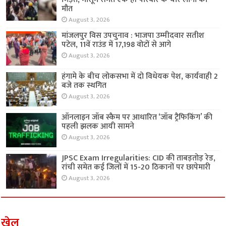
मौत
August 3, 2026
मांजलपुर विस उपचुनाव : भाजपा उम्मीदवार सतीश
पटेल, 11वें राउंड में 17,198 वोटों से आगे
August 3, 2026
हंगामे के बीच लोकसभा में दो विधेयक पेश, कार्यवाही 2
बजे तक स्थगित
August 3, 2026
ऑनलाइन जॉब स्कैम पर आधारित ‘जॉब ट्रैफिकिंग’ की
पहली झलक आयी सामने
August 3, 2026
JPSC Exam Irregularities: CID की ताबड़तोड़ रेड,
रांची समेत कई जिलों में 15-20 ठिकानों पर छापेमारी
August 3, 2026
खेल