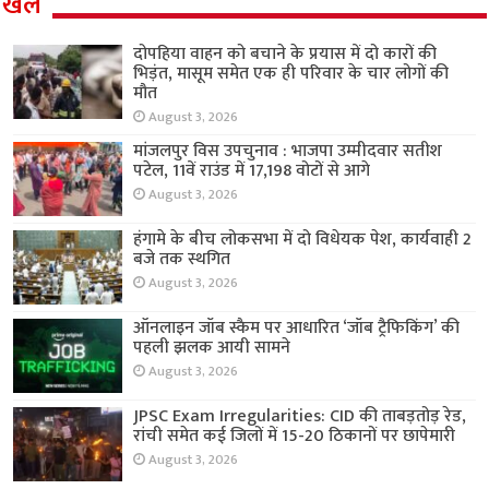
खेल
दोपहिया वाहन को बचाने के प्रयास में दो कारों की
भिड़ंत, मासूम समेत एक ही परिवार के चार लोगों की
मौत
August 3, 2026
मांजलपुर विस उपचुनाव : भाजपा उम्मीदवार सतीश
पटेल, 11वें राउंड में 17,198 वोटों से आगे
August 3, 2026
हंगामे के बीच लोकसभा में दो विधेयक पेश, कार्यवाही 2
बजे तक स्थगित
August 3, 2026
ऑनलाइन जॉब स्कैम पर आधारित ‘जॉब ट्रैफिकिंग’ की
पहली झलक आयी सामने
August 3, 2026
JPSC Exam Irregularities: CID की ताबड़तोड़ रेड,
रांची समेत कई जिलों में 15-20 ठिकानों पर छापेमारी
August 3, 2026