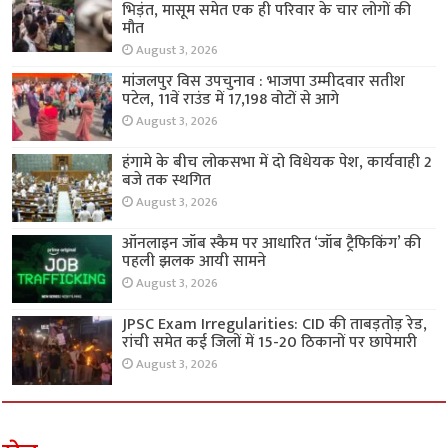
भिड़ंत, मासूम समेत एक ही परिवार के चार लोगों की
मौत
August 3, 2026
मांजलपुर विस उपचुनाव : भाजपा उम्मीदवार सतीश
पटेल, 11वें राउंड में 17,198 वोटों से आगे
August 3, 2026
हंगामे के बीच लोकसभा में दो विधेयक पेश, कार्यवाही 2
बजे तक स्थगित
August 3, 2026
ऑनलाइन जॉब स्कैम पर आधारित ‘जॉब ट्रैफिकिंग’ की
पहली झलक आयी सामने
August 3, 2026
JPSC Exam Irregularities: CID की ताबड़तोड़ रेड,
रांची समेत कई जिलों में 15-20 ठिकानों पर छापेमारी
August 3, 2026