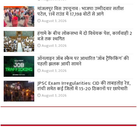
मांजलपुर विस उपचुनाव : भाजपा उम्मीदवार सतीश
पटेल, 11वें राउंड में 17,198 वोटों से आगे
August 3, 2026
हंगामे के बीच लोकसभा में दो विधेयक पेश, कार्यवाही 2
बजे तक स्थगित
August 3, 2026
ऑनलाइन जॉब स्कैम पर आधारित ‘जॉब ट्रैफिकिंग’ की
पहली झलक आयी सामने
August 3, 2026
JPSC Exam Irregularities: CID की ताबड़तोड़ रेड,
रांची समेत कई जिलों में 15-20 ठिकानों पर छापेमारी
August 3, 2026