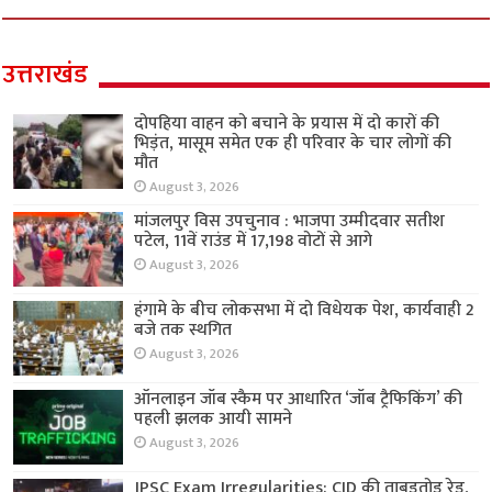
उत्तराखंड
दोपहिया वाहन को बचाने के प्रयास में दो कारों की
भिड़ंत, मासूम समेत एक ही परिवार के चार लोगों की
मौत
August 3, 2026
मांजलपुर विस उपचुनाव : भाजपा उम्मीदवार सतीश
पटेल, 11वें राउंड में 17,198 वोटों से आगे
August 3, 2026
हंगामे के बीच लोकसभा में दो विधेयक पेश, कार्यवाही 2
बजे तक स्थगित
August 3, 2026
ऑनलाइन जॉब स्कैम पर आधारित ‘जॉब ट्रैफिकिंग’ की
पहली झलक आयी सामने
August 3, 2026
JPSC Exam Irregularities: CID की ताबड़तोड़ रेड,