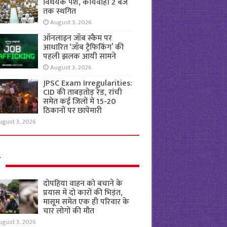
विधेयक पेश, कार्यवाही 2 बजे
तक स्थगित
August 3, 2026
ऑनलाइन जॉब स्कैम पर
आधारित ‘जॉब ट्रैफिकिंग’ की
पहली झलक आयी सामने
August 3, 2026
JPSC Exam Irregularities:
CID की ताबड़तोड़ रेड, रांची
समेत कई जिलों में 15-20
ठिकानों पर छापेमारी
ugust 3, 2026
ल
दोपहिया वाहन को बचाने के
प्रयास में दो कारों की भिड़ंत,
मासूम समेत एक ही परिवार के
चार लोगों की मौत
ugust 3, 2026