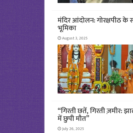
मंदिर आंदोलन: गोरक्षपीठ के
भूमिका
August 3, 2025
“गिरती छतें, गिरती ज़मीर: झ
में छुपी मौत”
July 26, 2025