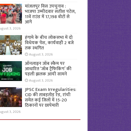
मांजलपुर विस उपचुनाव :
भाजपा उम्मीदवार सतीश पटेल,
11वें राउंड में 17,198 वोटों से
आगे
ugust 3, 2026
हंगामे के बीच लोकसभा में दो
विधेयक पेश, कार्यवाही 2 बजे
तक स्थगित
August 3, 2026
ऑनलाइन जॉब स्कैम पर
आधारित ‘जॉब ट्रैफिकिंग’ की
पहली झलक आयी सामने
August 3, 2026
JPSC Exam Irregularities:
CID की ताबड़तोड़ रेड, रांची
समेत कई जिलों में 15-20
ठिकानों पर छापेमारी
ugust 3, 2026