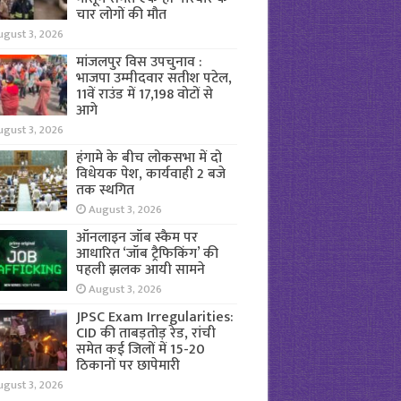
चार लोगों की मौत
ugust 3, 2026
मांजलपुर विस उपचुनाव :
भाजपा उम्मीदवार सतीश पटेल,
11वें राउंड में 17,198 वोटों से
आगे
ugust 3, 2026
हंगामे के बीच लोकसभा में दो
विधेयक पेश, कार्यवाही 2 बजे
तक स्थगित
August 3, 2026
ऑनलाइन जॉब स्कैम पर
आधारित ‘जॉब ट्रैफिकिंग’ की
पहली झलक आयी सामने
August 3, 2026
JPSC Exam Irregularities:
CID की ताबड़तोड़ रेड, रांची
समेत कई जिलों में 15-20
ठिकानों पर छापेमारी
ugust 3, 2026