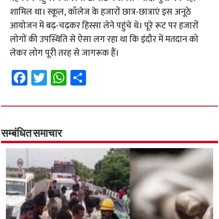
शामिल था। स्कूल, कॉलेज के हजारों छात्र-छात्राएं इस अनूठे
आयोजन में बढ़-चढ़कर हिस्सा लेने पहुंचे थे। पूरे रूट पर हजारों
लोगों की उपस्थिति से ऐसा लग रहा था कि इंदौर में मतदान को
लेकर लोग पूरी तरह से जागरूक हैं।
Fa
T
W
S
ce
wi
h
h
b
tt
at
ar
o
er
sA
e
o
p
सम्बंधित समाचार
k
p