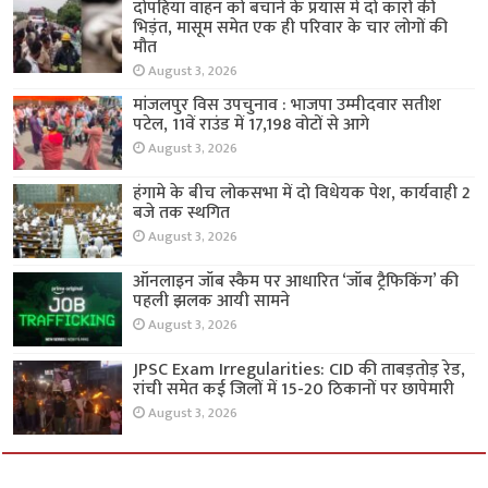
दोपहिया वाहन को बचाने के प्रयास में दो कारों की
भिड़ंत, मासूम समेत एक ही परिवार के चार लोगों की
मौत
August 3, 2026
मांजलपुर विस उपचुनाव : भाजपा उम्मीदवार सतीश
पटेल, 11वें राउंड में 17,198 वोटों से आगे
August 3, 2026
हंगामे के बीच लोकसभा में दो विधेयक पेश, कार्यवाही 2
बजे तक स्थगित
August 3, 2026
ऑनलाइन जॉब स्कैम पर आधारित ‘जॉब ट्रैफिकिंग’ की
पहली झलक आयी सामने
August 3, 2026
JPSC Exam Irregularities: CID की ताबड़तोड़ रेड,
रांची समेत कई जिलों में 15-20 ठिकानों पर छापेमारी
August 3, 2026