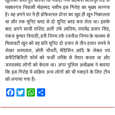
खुलासा करते हुए बताया कि पकड़ा गया बदमाश सीतापुर रोड के
मक्कागंज निवासी मोहम्मद नसीम इस गिरोह का मुख्य सरगना
है। वह अपने घर में ही प्रोफेशनल डोनर का खुद ही खून निकालता
था और एक यूनिट ब्लड से दो यूनिट ब्लड बना लेता था। इसके
बाद अपने साथी राशिद अली उर्फ आतिफ, राघवेंद्र प्रताप सिंह,
पंकज कुमार त्रिपाठी, हनी निगम उर्फ रजनीश निगम के माध्यम से
मिलावटी खून को वह प्रति यूनिट दो हजार से तीन हजार रुपये मे
शेखर अस्पताल, ओपी चौधरी, मेडिसिन आदि के लेबल एवं
कंपैटिबिलिटी फॉर्म को फर्जी तरीके से तैयार करता था और
जरुरतमंद लोगों को बेचता था। अपर पुलिस अधीक्षक ने बताया
कि इस गिरोह में सक्रिय अन्य लोगों को भी पकड़ने के लिए टीम
को लगाया गया है।
Fa
T
W
S
ce
wi
h
h
b
tt
at
ar