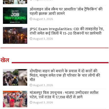
ऑनलाइन जॉब स्कैम पर आधारित ‘जॉब ट्रैफिकिंग’ की
पहली झलक आयी सामने
August 3, 2026
JPSC Exam Irregularities: CID की ताबड़तोड़ रेड,
रांची समेत कई जिलों में 15-20 ठिकानों पर छापेमारी
August 3, 2026
खेल
दोपहिया वाहन को बचाने के प्रयास में दो कारों की
भिड़ंत, मासूम समेत एक ही परिवार के चार लोगों की
मौत
August 3, 2026
मांजलपुर विस उपचुनाव : भाजपा उम्मीदवार सतीश
पटेल, 11वें राउंड में 17,198 वोटों से आगे
August 3, 2026