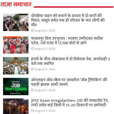
ताज़ा समाचार
दोपहिया वाहन को बचाने के प्रयास में दो कारों की
भिड़ंत, मासूम समेत एक ही परिवार के चार लोगों की
मौत
August 3, 2026
मांजलपुर विस उपचुनाव : भाजपा उम्मीदवार सतीश
पटेल, 11वें राउंड में 17,198 वोटों से आगे
August 3, 2026
हंगामे के बीच लोकसभा में दो विधेयक पेश, कार्यवाही 2
बजे तक स्थगित
August 3, 2026
ऑनलाइन जॉब स्कैम पर आधारित ‘जॉब ट्रैफिकिंग’ की
पहली झलक आयी सामने
August 3, 2026
JPSC Exam Irregularities: CID की ताबड़तोड़ रेड,
रांची समेत कई जिलों में 15-20 ठिकानों पर छापेमारी
August 3, 2026