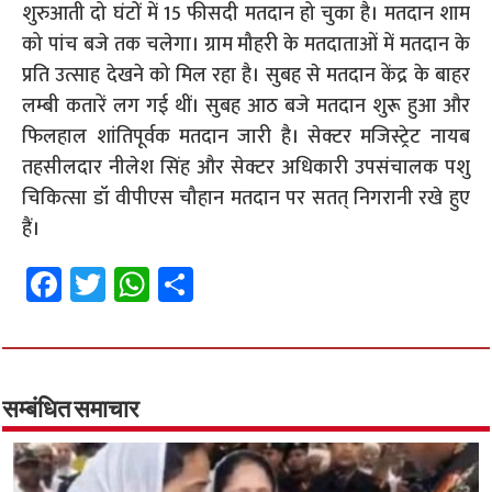
शुरुआती दो घंटों में 15 फीसदी मतदान हो चुका है। मतदान शाम
को पांच बजे तक चलेगा। ग्राम मौहरी के मतदाताओं में मतदान के
प्रति उत्साह देखने को मिल रहा है। सुबह से मतदान केंद्र के बाहर
लम्बी कतारें लग गई थीं। सुबह आठ बजे मतदान शुरू हुआ और
फिलहाल शांतिपूर्वक मतदान जारी है। सेक्टर मजिस्ट्रेट नायब
तहसीलदार नीलेश सिंह और सेक्टर अधिकारी उपसंचालक पशु
चिकित्सा डॉ वीपीएस चौहान मतदान पर सतत् निगरानी रखे हुए
हैं।
Fa
T
W
S
ce
wi
h
h
b
tt
at
ar
o
er
sA
e
o
p
सम्बंधित समाचार
k
p