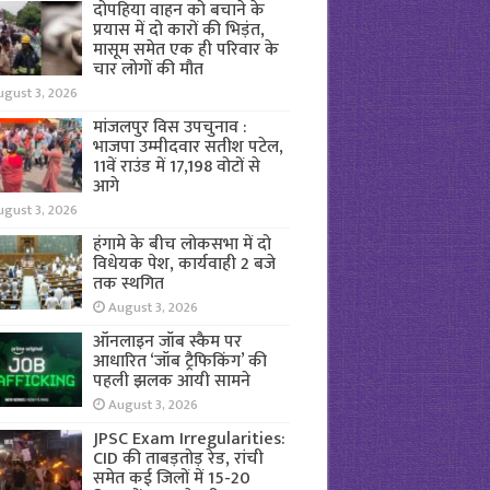
दोपहिया वाहन को बचाने के
प्रयास में दो कारों की भिड़ंत,
मासूम समेत एक ही परिवार के
चार लोगों की मौत
ugust 3, 2026
मांजलपुर विस उपचुनाव :
भाजपा उम्मीदवार सतीश पटेल,
11वें राउंड में 17,198 वोटों से
आगे
ugust 3, 2026
हंगामे के बीच लोकसभा में दो
विधेयक पेश, कार्यवाही 2 बजे
तक स्थगित
August 3, 2026
ऑनलाइन जॉब स्कैम पर
आधारित ‘जॉब ट्रैफिकिंग’ की
पहली झलक आयी सामने
August 3, 2026
JPSC Exam Irregularities:
CID की ताबड़तोड़ रेड, रांची
समेत कई जिलों में 15-20