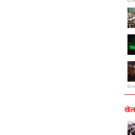
A
A
खे