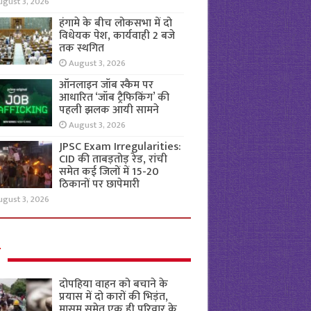
ugust 3, 2026
हंगामे के बीच लोकसभा में दो
विधेयक पेश, कार्यवाही 2 बजे
तक स्थगित
August 3, 2026
ऑनलाइन जॉब स्कैम पर
आधारित ‘जॉब ट्रैफिकिंग’ की
पहली झलक आयी सामने
August 3, 2026
JPSC Exam Irregularities:
CID की ताबड़तोड़ रेड, रांची
समेत कई जिलों में 15-20
ठिकानों पर छापेमारी
ugust 3, 2026
ल
दोपहिया वाहन को बचाने के
प्रयास में दो कारों की भिड़ंत,
मासूम समेत एक ही परिवार के