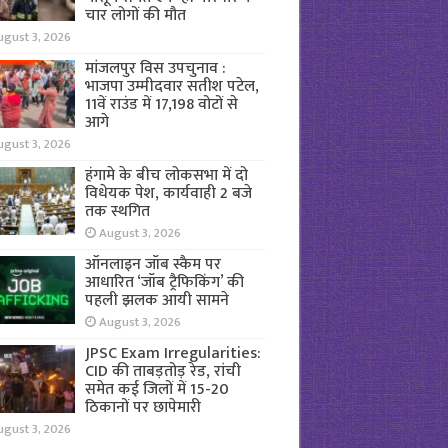
चार लोगों की मौत
ugust 3, 2026
मांजलपुर विस उपचुनाव :
भाजपा उम्मीदवार सतीश पटेल,
11वें राउंड में 17,198 वोटों से
आगे
ugust 3, 2026
हंगामे के बीच लोकसभा में दो
विधेयक पेश, कार्यवाही 2 बजे
तक स्थगित
August 3, 2026
ऑनलाइन जॉब स्कैम पर
आधारित ‘जॉब ट्रैफिकिंग’ की
पहली झलक आयी सामने
August 3, 2026
JPSC Exam Irregularities:
CID की ताबड़तोड़ रेड, रांची
समेत कई जिलों में 15-20
ठिकानों पर छापेमारी
ugust 3, 2026