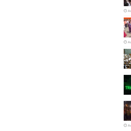
A
A
A