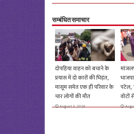
b
tt
at
ar
o
er
sA
e
o
p
सम्बंधित समाचार
k
p
दोपहिया वाहन को बचाने के
मांजलप
प्रयास में दो कारों की भिड़ंत,
भाजपा
मासूम समेत एक ही परिवार के
पटेल, 1
चार लोगों की मौत
वोटों 
August 3, 2026
Augu