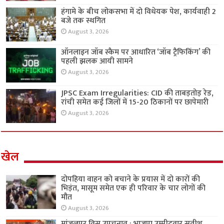
हंगामे के बीच लोकसभा में दो विधेयक पेश, कार्यवाही 2
बजे तक स्थगित
August 3, 2026
ऑनलाइन जॉब स्कैम पर आधारित ‘जॉब ट्रैफिकिंग’ की
पहली झलक आयी सामने
August 3, 2026
JPSC Exam Irregularities: CID की ताबड़तोड़ रेड,
रांची समेत कई जिलों में 15-20 ठिकानों पर छापेमारी
August 3, 2026
खेल
दोपहिया वाहन को बचाने के प्रयास में दो कारों की
भिड़ंत, मासूम समेत एक ही परिवार के चार लोगों की
मौत
August 3, 2026
मांजलपुर विस उपचुनाव : भाजपा उम्मीदवार सतीश