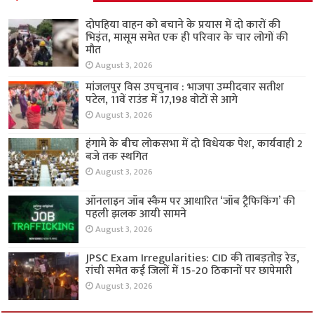
दोपहिया वाहन को बचाने के प्रयास में दो कारों की
भिड़ंत, मासूम समेत एक ही परिवार के चार लोगों की
मौत
August 3, 2026
मांजलपुर विस उपचुनाव : भाजपा उम्मीदवार सतीश
पटेल, 11वें राउंड में 17,198 वोटों से आगे
August 3, 2026
हंगामे के बीच लोकसभा में दो विधेयक पेश, कार्यवाही 2
बजे तक स्थगित
August 3, 2026
ऑनलाइन जॉब स्कैम पर आधारित ‘जॉब ट्रैफिकिंग’ की
पहली झलक आयी सामने
August 3, 2026
JPSC Exam Irregularities: CID की ताबड़तोड़ रेड,
रांची समेत कई जिलों में 15-20 ठिकानों पर छापेमारी
August 3, 2026