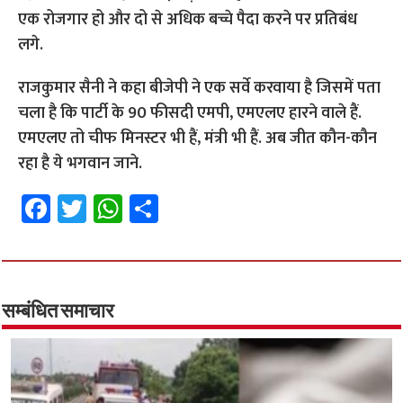
एक रोजगार हो और दो से अधिक बच्चे पैदा करने पर प्रतिबंध
लगे.
राजकुमार सैनी ने कहा बीजेपी ने एक सर्वे करवाया है जिसमें पता
चला है कि पार्टी के 90 फीसदी एमपी, एमएलए हारने वाले हैं.
एमएलए तो चीफ मिनस्टर भी हैं, मंत्री भी हैं. अब जीत कौन-कौन
रहा है ये भगवान जाने.
Fa
T
W
S
ce
wi
h
h
b
tt
at
ar
o
er
sA
e
o
p
सम्बंधित समाचार
k
p