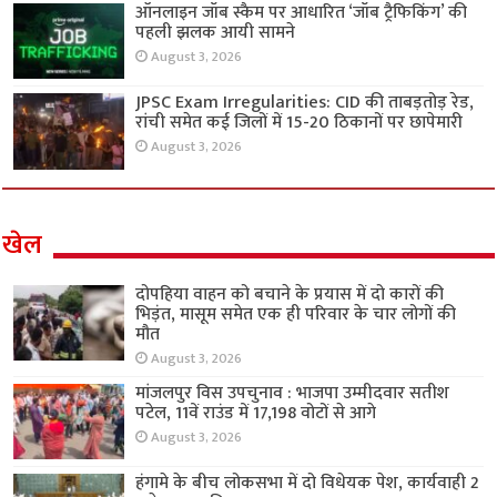
ऑनलाइन जॉब स्कैम पर आधारित ‘जॉब ट्रैफिकिंग’ की
पहली झलक आयी सामने
August 3, 2026
JPSC Exam Irregularities: CID की ताबड़तोड़ रेड,
रांची समेत कई जिलों में 15-20 ठिकानों पर छापेमारी
August 3, 2026
खेल
दोपहिया वाहन को बचाने के प्रयास में दो कारों की
भिड़ंत, मासूम समेत एक ही परिवार के चार लोगों की
मौत
August 3, 2026
मांजलपुर विस उपचुनाव : भाजपा उम्मीदवार सतीश
पटेल, 11वें राउंड में 17,198 वोटों से आगे
August 3, 2026
हंगामे के बीच लोकसभा में दो विधेयक पेश, कार्यवाही 2