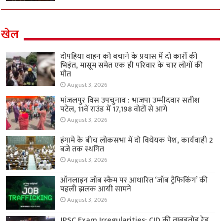
खेल
दोपहिया वाहन को बचाने के प्रयास में दो कारों की
भिड़ंत, मासूम समेत एक ही परिवार के चार लोगों की
मौत
August 3, 2026
मांजलपुर विस उपचुनाव : भाजपा उम्मीदवार सतीश
पटेल, 11वें राउंड में 17,198 वोटों से आगे
August 3, 2026
हंगामे के बीच लोकसभा में दो विधेयक पेश, कार्यवाही 2
बजे तक स्थगित
August 3, 2026
ऑनलाइन जॉब स्कैम पर आधारित ‘जॉब ट्रैफिकिंग’ की
पहली झलक आयी सामने
August 3, 2026
JPSC Exam Irregularities: CID की ताबड़तोड़ रेड,