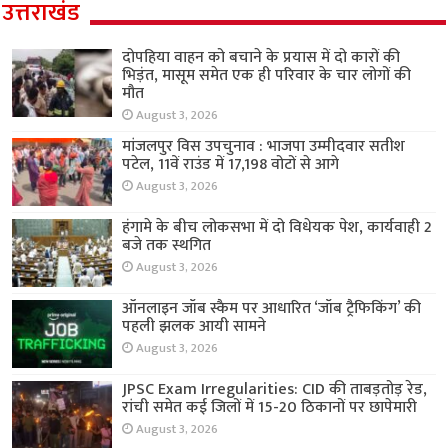
उत्तराखंड
दोपहिया वाहन को बचाने के प्रयास में दो कारों की
भिड़ंत, मासूम समेत एक ही परिवार के चार लोगों की
मौत
August 3, 2026
मांजलपुर विस उपचुनाव : भाजपा उम्मीदवार सतीश
पटेल, 11वें राउंड में 17,198 वोटों से आगे
August 3, 2026
हंगामे के बीच लोकसभा में दो विधेयक पेश, कार्यवाही 2
बजे तक स्थगित
August 3, 2026
ऑनलाइन जॉब स्कैम पर आधारित ‘जॉब ट्रैफिकिंग’ की
पहली झलक आयी सामने
August 3, 2026
JPSC Exam Irregularities: CID की ताबड़तोड़ रेड,
रांची समेत कई जिलों में 15-20 ठिकानों पर छापेमारी
August 3, 2026