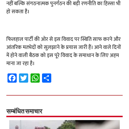
नहीं बल्कि संगठनात्मक पुनर्गठन की बड़ी रणनीति का हिस्सा भी
हो सकता है।
फिलहाल पार्टी की ओर से इस विवाद पर स्थिति साफ करने और
आंतरिक मतभेदों को सुलझाने के प्रयास जारी हैं। आने वाले दिनों
में होने वाली बैठक को इस पूरे विवाद के समाधान के लिए अहम
माना जा रहा है।
Fa
T
W
S
ce
wi
h
h
b
tt
at
ar
o
er
sA
e
o
p
सम्बंधित समाचार
k
p