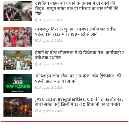
दोपहिया वाहन को बचाने के प्रयास में दो कारों की
भिड़ंत, मासूम समेत एक ही परिवार के चार लोगों की
मौत
August 3, 2026
मांजलपुर विस उपचुनाव : भाजपा उम्मीदवार सतीश
पटेल, 11वें राउंड में 17,198 वोटों से आगे
August 3, 2026
हंगामे के बीच लोकसभा में दो विधेयक पेश, कार्यवाही 2
बजे तक स्थगित
August 3, 2026
ऑनलाइन जॉब स्कैम पर आधारित ‘जॉब ट्रैफिकिंग’ की
पहली झलक आयी सामने
August 3, 2026
JPSC Exam Irregularities: CID की ताबड़तोड़ रेड,
रांची समेत कई जिलों में 15-20 ठिकानों पर छापेमारी
August 3, 2026