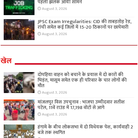
पहली झलक आयी सामने
August 3, 2026
JPSC Exam Irregularities: CID की ताबड़तोड़ रेड,
रांची समेत कई जिलों में 15-20 ठिकानों पर छापेमारी
August 3, 2026
खेल
दोपहिया वाहन को बचाने के प्रयास में दो कारों की
भिड़ंत, मासूम समेत एक ही परिवार के चार लोगों की
मौत
August 3, 2026
मांजलपुर विस उपचुनाव : भाजपा उम्मीदवार सतीश
पटेल, 11वें राउंड में 17,198 वोटों से आगे
August 3, 2026
हंगामे के बीच लोकसभा में दो विधेयक पेश, कार्यवाही 2
बजे तक स्थगित