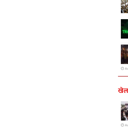
A
खे
A